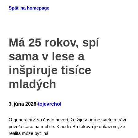
Prejsť
Späť na homepage
na
obsah
Má 25 rokov, spí
sama v lese a
inšpiruje tisíce
mladých
3. júna 2026
tojevrchol
•
O generácii Z sa často hovorí, že žije v online svete a trávi
priveľa času na mobile. Klaudia Brnčíková je dôkazom, že
realita môže byť iná.