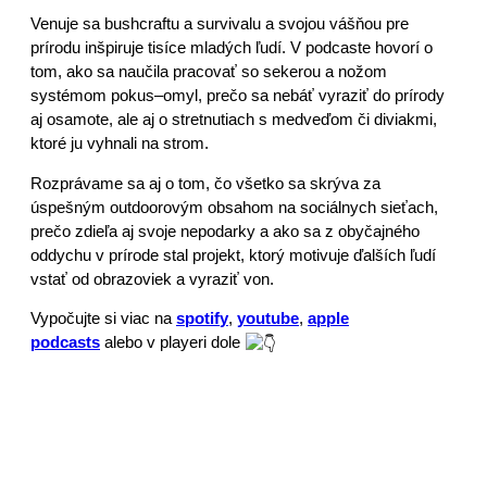
Venuje sa bushcraftu a survivalu a svojou vášňou pre
prírodu inšpiruje tisíce mladých ľudí. V podcaste hovorí o
tom, ako sa naučila pracovať so sekerou a nožom
systémom pokus–omyl, prečo sa nebáť vyraziť do prírody
aj osamote, ale aj o stretnutiach s medveďom či diviakmi,
ktoré ju vyhnali na strom.
Rozprávame sa aj o tom, čo všetko sa skrýva za
úspešným outdoorovým obsahom na sociálnych sieťach,
prečo zdieľa aj svoje nepodarky a ako sa z obyčajného
oddychu v prírode stal projekt, ktorý motivuje ďalších ľudí
vstať od obrazoviek a vyraziť von.
Vypočujte si viac na
spotif
y
,
youtube
,
apple
podcasts
alebo v playeri dole