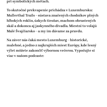
pri symbolických métach.
To skutočné prekvapenie prichádza v Luxembursku:
Mullerthal Trails – sústava značených chodníkov plných
hlbokých roklín, úzkych tiesňav, machom obrastených
skál a dokonca aj jaskynného divadla. Miestni to volajú
Malé Švajčiarsko – a my im dávame za pravdu.
Na záver nás čaká mesto Luxemburg – historické,
malebné, a jedno z najkrajších miest Európy, kde lesný
výlet môžete zakončiť výbornou večerou. Vypočujte si
viac v našom podcaste: