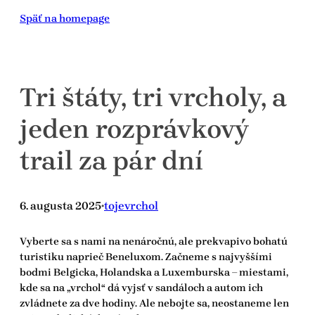
Prejsť
Späť na homepage
na
obsah
Tri štáty, tri vrcholy, a
jeden rozprávkový
trail za pár dní
6. augusta 2025
tojevrchol
•
Vyberte sa s nami na nenáročnú, ale prekvapivo bohatú
turistiku naprieč Beneluxom. Začneme s najvyššími
bodmi Belgicka, Holandska a Luxemburska – miestami,
kde sa na „vrchol“ dá vyjsť v sandáloch a autom ich
zvládnete za dve hodiny. Ale nebojte sa, neostaneme len